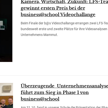
Kamera, Wirtschaft, Zukunft: LFS-T
gewinnt ersten Preis bei der
business@school Videochallange
Beim Finale der b@s Videochallange errangen zwei LFS-T
bundesweit erste und zweite Plätze für ihre Videoanalysen
Unternehmens Mammut.
Überzeugende Unternehmensanalys
führt zum Sieg in Phase 1 von
business@school
Am 31.10. fand in unserer Schule die Präsentation der Pha