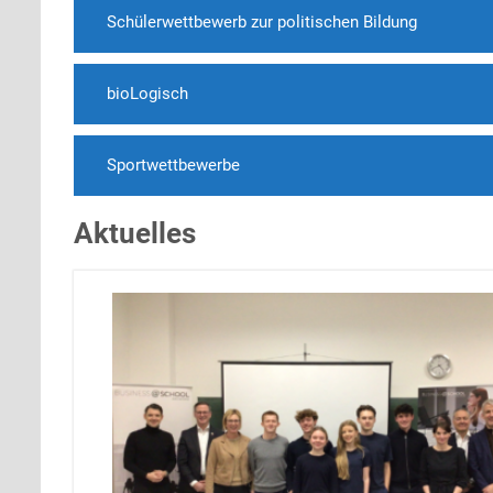
Schülerwettbewerb zur politischen Bildung
bioLogisch
Sportwettbewerbe
Aktuelles