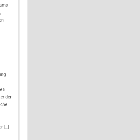
eams
,
en
tung
e 8
er der
iche
r […]