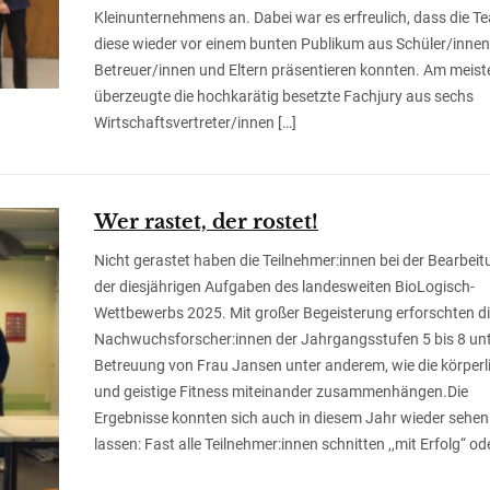
Kleinunternehmens an. Dabei war es erfreulich, dass die T
diese wieder vor einem bunten Publikum aus Schüler/innen
Betreuer/innen und Eltern präsentieren konnten. Am meist
überzeugte die hochkarätig besetzte Fachjury aus sechs
Wirtschaftsvertreter/innen […]
Wer rastet, der rostet!
Nicht gerastet haben die Teilnehmer:innen bei der Bearbei
der diesjährigen Aufgaben des landesweiten BioLogisch-
Wettbewerbs 2025. Mit großer Begeisterung erforschten di
Nachwuchsforscher:innen der Jahrgangsstufen 5 bis 8 unt
Betreuung von Frau Jansen unter anderem, wie die körperl
und geistige Fitness miteinander zusammenhängen.Die
Ergebnisse konnten sich auch in diesem Jahr wieder sehen
lassen: Fast alle Teilnehmer:innen schnitten ,,mit Erfolg“ ode