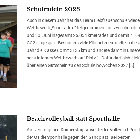
Schulradeln 2026
Auch in diesem Jahr hat das Team Liebfrauenschule wied
Wettbewerb„Schulradeln“ teilgenommen und zwischen dem
und 30. Juni insgesamt 25.054 kmerradelt und damit 4109
CO2 eingespart.Besonders viele Kilometer erradelte in die
Jahr die Klasse 6c mit 3135 km undlandete damit in unse
schulinternen Wettbewerb auf Platz 1. Dafür darf sich dieK
über einen Gutschein zu den SchulKinoWochen 2027 […]
Beachvolleyball statt Sporthalle
Am vergangenen Donnerstag tauschte der Volleyball-Profi
der Q1 die Sporthalle gegen den Sandplatz. Bei besten