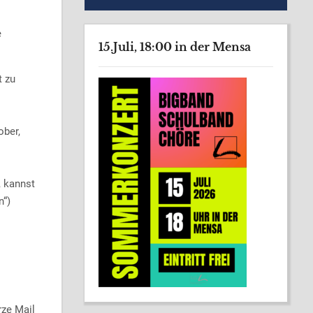
e
15.Juli, 18:00 in der Mensa
t zu
ober,
, kannst
n“)
rze Mail