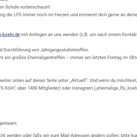
ten Schule vorbeischaust!
nung die LFS immer noch im Herzen und erinnerst dich gerne an dein
-koeln.de
mit Anliegen an uns wenden (z.B. um nach einem Kontak
nd Durchführung von Jahrgangsstufentreffen.
ahr ein großes Ehemaligentreffen – immer am letzten Freitag im Okt
eiter unten auf dieser Seite unter „Aktuell“. Und wenn du möchtest
S Köln“, über 1400 Mitglieder) oder Instagram („ehemalige_lfs_koel
igenteam
ht werden oder falls wir eure Mail-Adressen ändern sollen, bitte ku