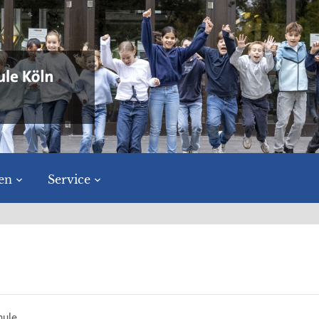
en
Service
ule,