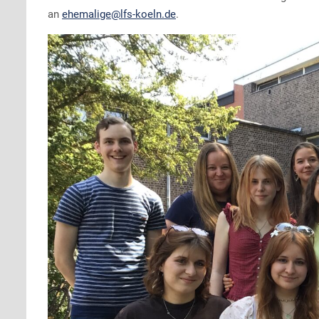
an
ehemalige@lfs-koeln.de
.