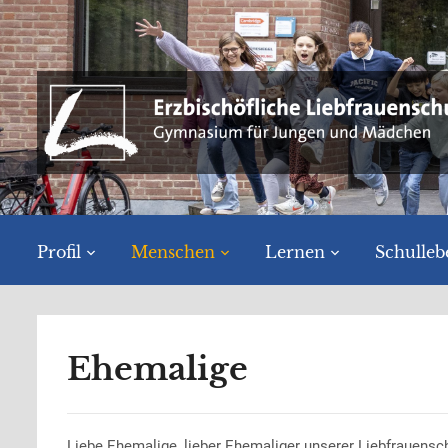
Profil
Menschen
Lernen
Schulleb
Ehemalige
Liebe Ehemalige, lieber Ehemaliger unserer Liebfrauensch