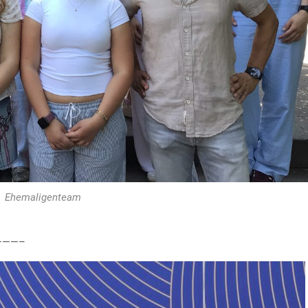
Ehemaligenteam
———–