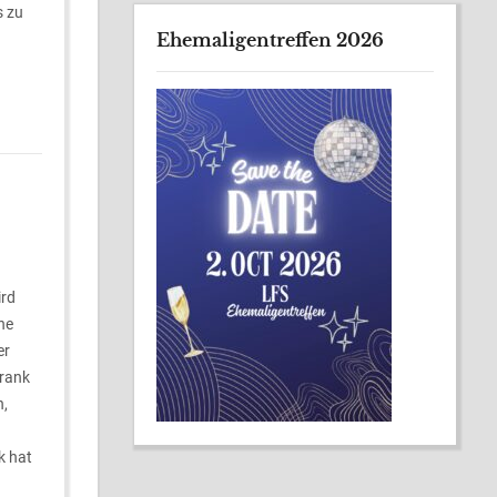
s zu
Ehemaligentreffen 2026
ird
ne
er
hrank
n,
k hat