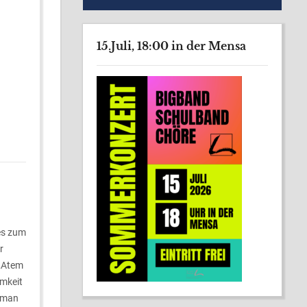
15.Juli, 18:00 in der Mensa
es zum
r
 „Atem
amkeit
s man