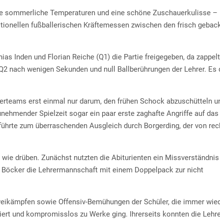
 sommerliche Temperaturen und eine schöne Zuschauerkulisse –
itionellen fußballerischen Kräftemessen zwischen den frisch geba
as Inden und Florian Reiche (Q1) die Partie freigegeben, da zappelt
 Q2 nach wenigen Sekunden und null Ballberührungen der Lehrer. Es 
rerteams erst einmal nur darum, den frühen Schock abzuschütteln u
unehmender Spielzeit sogar ein paar erste zaghafte Angriffe auf das
e führte zum überraschenden Ausgleich durch Borgerding, der von rec
ie drüben. Zunächst nutzten die Abiturienten ein Missverständnis 
s Böcker die Lehrermannschaft mit einem Doppelpack zur nicht
 Zweikämpfen sowie Offensiv-Bemühungen der Schüler, die immer wie
riert und kompromisslos zu Werke ging. Ihrerseits konnten die Lehr