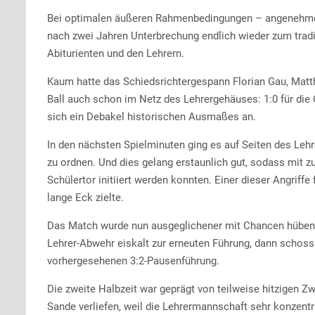
Bei optimalen äußeren Rahmenbedingungen – angenehme
nach zwei Jahren Unterbrechung endlich wieder zum trad
Abiturienten und den Lehrern.
Kaum hatte das Schiedsrichtergespann Florian Gau, Matthi
Ball auch schon im Netz des Lehrergehäuses: 1:0 für die
sich ein Debakel historischen Ausmaßes an.
In den nächsten Spielminuten ging es auf Seiten des Leh
zu ordnen. Und dies gelang erstaunlich gut, sodass mit z
Schülertor initiiert werden konnten. Einer dieser Angriff
lange Eck zielte.
Das Match wurde nun ausgeglichener mit Chancen hüben w
Lehrer-Abwehr eiskalt zur erneuten Führung, dann schos
vorhergesehenen 3:2-Pausenführung.
Die zweite Halbzeit war geprägt von teilweise hitzigen
Sande verliefen, weil die Lehrermannschaft sehr konzent