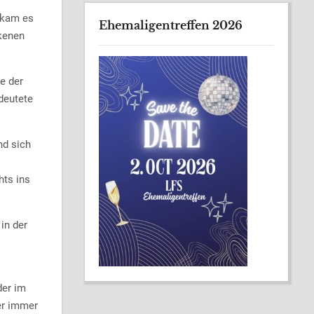
 kam es
Ehemaligentreffen 2026
ckenen
e der
deutete
nd sich
hts ins
in der
der im
er immer