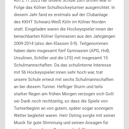
Am 2.11.2023 hat unsere Schule zum dritten Mal in
Folge das Kölner Schulhockeyturnier ausgerichtet. In
diesem Jahr fand es erstmals auf der Clubanlage
des KKHT Schwarz-Weiß Köln im Kölner Norden
statt. Eingeladen waren die Hockeyspieler:innen der
benachbarten Kölner Gymnasien aus den Jahrgängen
2009-2014 (also den Klassen 5-9). Teilgenommen
haben dann insgesamt fünf Gymnasien (APG, HvB,
Ursulinen, Schiller und die LFS) mit insgesamt 15
Schulmannschaften. Da das schulinterne Interesse
mit 56 Hockeyspieler:innen sehr hoch war, trat
unsere Schule erneut mit sechs Schulmannschaften
an bei diesem Turnier. Heftiger Sturm und teils
starker Regen am frühen Morgen verzogen sich Gott
sei Dank noch rechtzeitig, so dass die Spiele von
Turnierbeginn an von gutem, später sogar sonnigem
Wetter begleitet waren. Herr Osting sorgte mit seiner
Musik für gute Stimmung und seinen Ansagen für