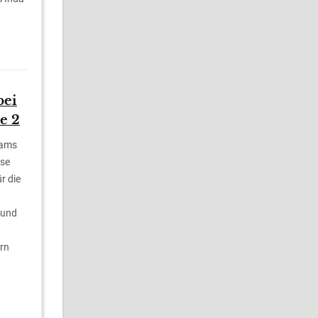
bei
e 2
eams
sse
r die
 und
ern