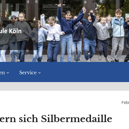
en
Service
Feb
rn sich Silbermedaille