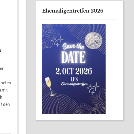
Ehemaligentreffen 2026
a
er
hneten
m mit
ch
f den