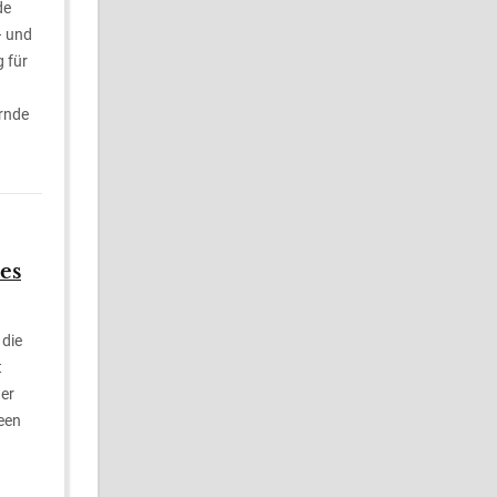
de
– und
 für
rnde
es
 die
t
ner
deen