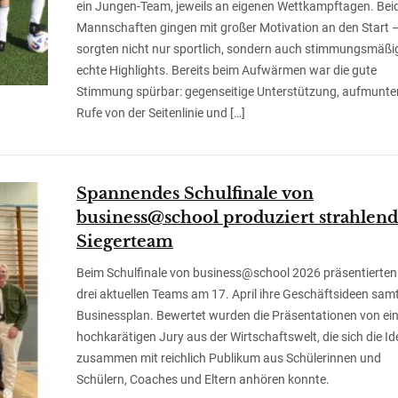
ein Jungen-Team, jeweils an eigenen Wettkampftagen. Bei
Mannschaften gingen mit großer Motivation an den Start 
sorgten nicht nur sportlich, sondern auch stimmungsmäßig
echte Highlights. Bereits beim Aufwärmen war die gute
Stimmung spürbar: gegenseitige Unterstützung, aufmunte
Rufe von der Seitenlinie und […]
Spannendes Schulfinale von
business@school produziert strahlend
Siegerteam
Beim Schulfinale von business@school 2026 präsentierten
drei aktuellen Teams am 17. April ihre Geschäftsideen sam
Businessplan. Bewertet wurden die Präsentationen von ei
hochkarätigen Jury aus der Wirtschaftswelt, die sich die I
zusammen mit reichlich Publikum aus Schülerinnen und
Schülern, Coaches und Eltern anhören konnte.