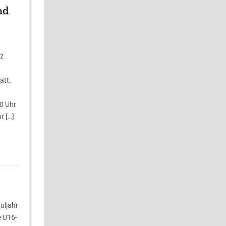
nd
rz
att.
0 Uhr
r […]
uljahr
e U16-