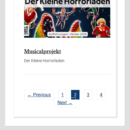
Musicalprojekt
Der Kleine Horrorladen
← Previous
1
2
3
4
Next →