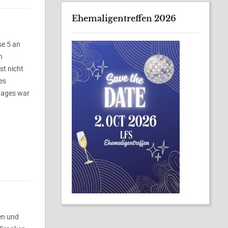
Ehemaligentreffen 2026
se 5 an
n
st nicht
es
ltages war
en und