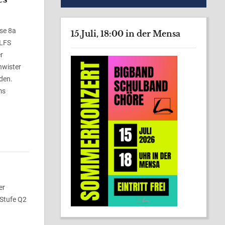
se 8a
15.Juli, 18:00 in der Mensa
 LFS
r
hwister
den.
ms
er
 Stufe Q2