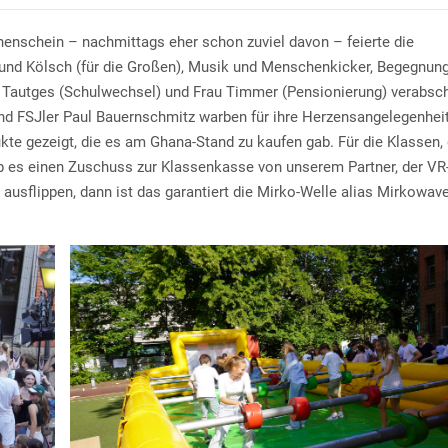
enschein – nachmittags eher schon zuviel davon – feierte die
n und Kölsch (für die Großen), Musik und Menschenkicker, Begegnun
au Tautges (Schulwechsel) und Frau Timmer (Pensionierung) verabsc
und FSJler Paul Bauernschmitz warben für ihre Herzensangelegenheit
kte gezeigt, die es am Ghana-Stand zu kaufen gab. Für die Klassen,
b es einen Zuschuss zur Klassenkasse von unserem Partner, der VR
usflippen, dann ist das garantiert die Mirko-Welle alias Mirkowave