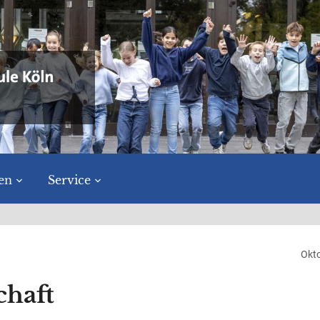
en
Service
Okt
chaft